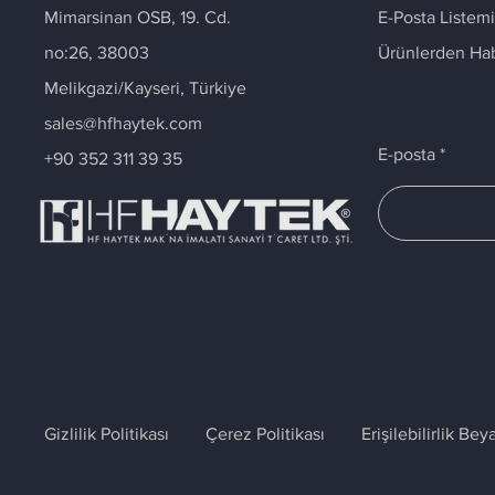
Mimarsinan OSB, 19. Cd.
E-Posta Listemi
no:26, 38003
Ürünlerden Ha
Melikgazi/Kayseri, Türkiye
sales@hfhaytek.com
E-posta
+90 352 311 39 35
Gizlilik Politikası
Çerez Politikası
Erişilebilirlik Bey