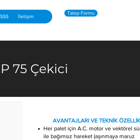
Talep Formu
SSS
İletişim
 75 Çekici
​ AVANTAJLARI VE TEKNİK ÖZELLİK
Her palet için A.C. motor ve vektörel sü
ile bağımsız hareket (aşınmaya maruz