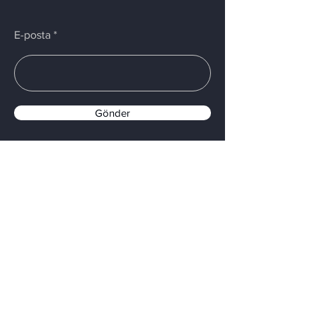
E-posta
Gönder
Menü
Ana Sayfa
Hizmetler
Hakkımızda
İletişim