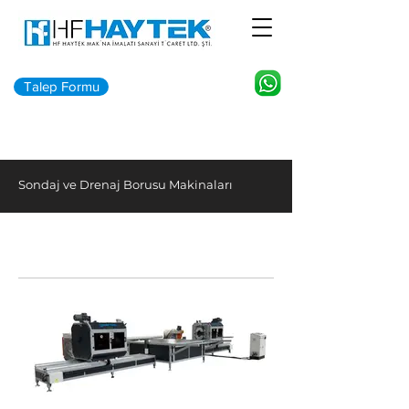
Talep Formu
Sondaj ve Drenaj Borusu Makinaları