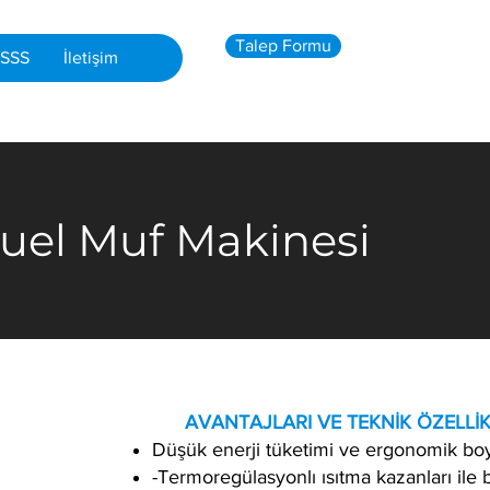
Talep Formu
SSS
İletişim
el Muf Makinesi
​ AVANTAJLARI VE TEKNİK ÖZELLİK
Düşük enerji tüketimi ve ergonomik boy
-Termoregülasyonlı ısıtma kazanları ile 