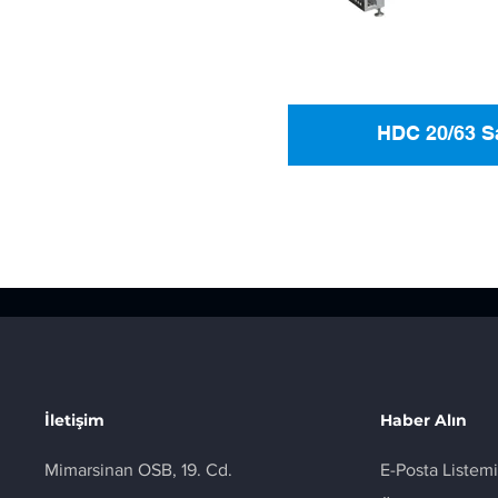
HDC 20/63 Sa
İletişim
Haber Alın
Mimarsinan OSB, 19. Cd.
E-Posta Listemi