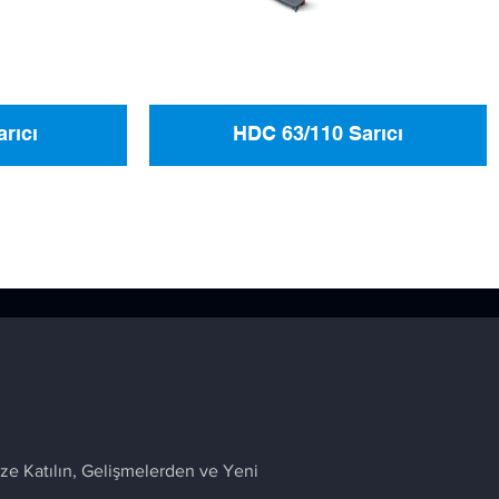
rıcı
HDC 63/110 Sarıcı
ze Katılın, Gelişmelerden ve Yeni