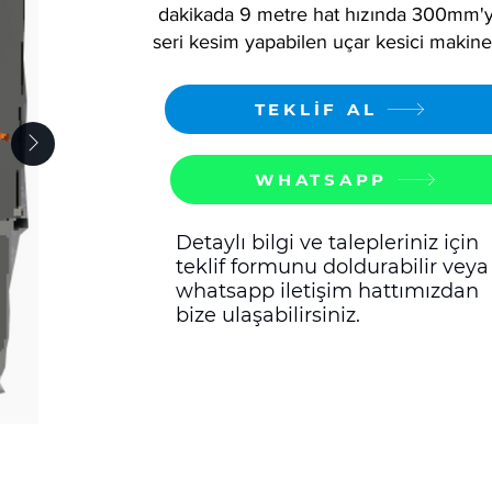
dakikada 9 metre hat hızında 300mm'y
seri kesim yapabilen uçar kesici makine
TEKLİF AL
WHATSAPP
Detaylı bilgi ve talepleriniz için
teklif formunu doldurabilir veya
whatsapp iletişim hattımızdan
bize ulaşabilirsiniz.