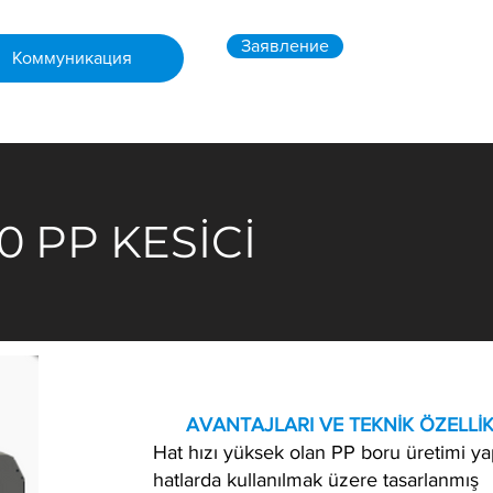
Заявление
Коммуникация
0 PP KESİCİ
​ AVANTAJLARI VE TEKNİK ÖZELLİK
​Hat hızı yüksek olan PP boru üretimi y
hatlarda kullanılmak üzere tasarlanmış