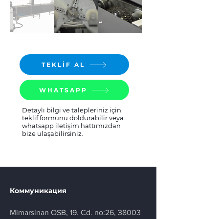
TEKLİF AL
WHATSAPP
Detaylı bilgi ve talepleriniz için
teklif formunu doldurabilir veya
whatsapp iletişim hattımızdan
bize ulaşabilirsiniz.
Коммуникация
Mimarsinan OSB, 19. Cd. no:26, 38003