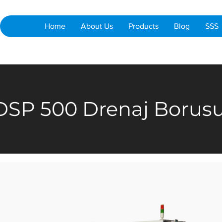
Home
About Us
Products
Blog
SSS
SP 500 Drenaj Borusu 