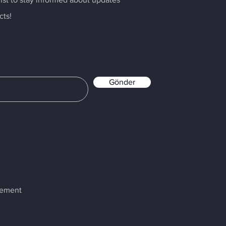
cts!
Gönder
atement
https://www.woollywell.com.tr/