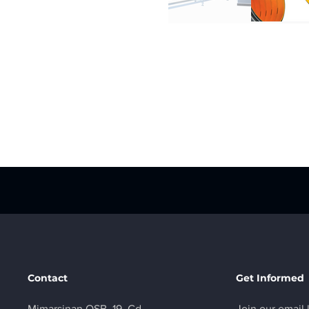
Contact
Get Informed
Mimarsinan OSB, 19. Cd.
Join our email 