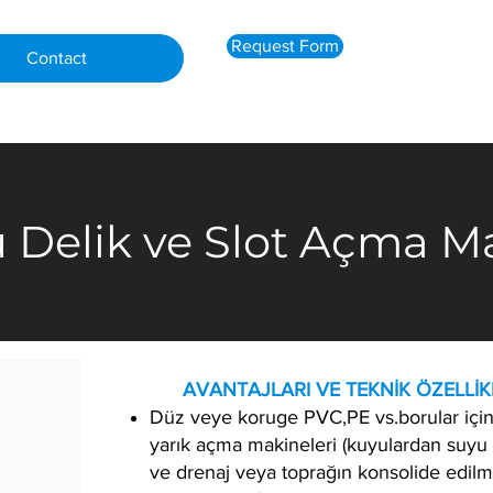
Request Form
Contact
Delik ve Slot Açma M
​ AVANTAJLARI VE TEKNİK ÖZELLİK
Düz veye koruge PVC,PE vs.borular içi
yarık açma makineleri (kuyulardan suy
ve drenaj veya toprağın konsolide edilme