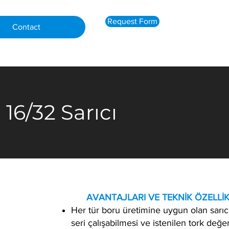
Request Form
Contact
16/32 Sarıcı
​ AVANTAJLARI VE TEKNİK ÖZELLİK
Her tür boru üretimine uygun olan sarıcı
seri çalışabilmesi ve istenilen tork değe