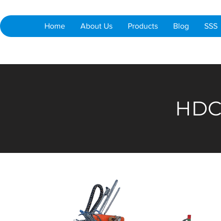
Home
About Us
Products
Blog
SSS
HDC 