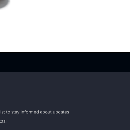
list to stay informed about updates
cts!