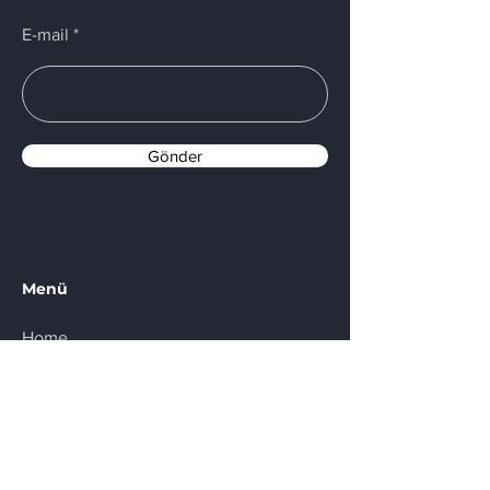
E-mail
Gönder
Menü
Home
Services
About Us
Contact
FAQ