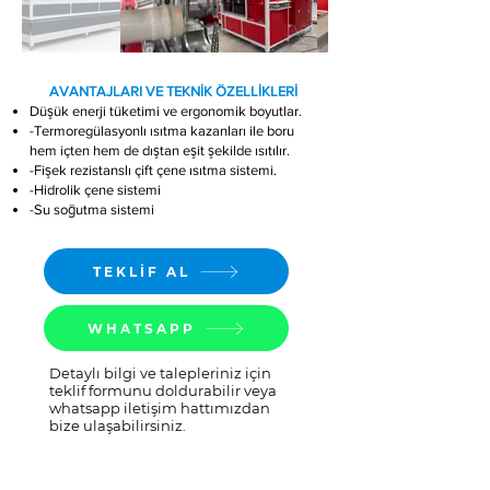
​ AVANTAJLARI VE TEKNİK ÖZELLİKLERİ
Düşük enerji tüketimi ve ergonomik boyutlar.
-Termoregülasyonlı ısıtma kazanları ile boru
hem içten hem de dıştan eşit şekilde ısıtılır.
-Fişek rezistanslı çift çene ısıtma sistemi.
-Hidrolik çene sistemi
-Su soğutma sistemi
TEKLİF AL
WHATSAPP
Detaylı bilgi ve talepleriniz için
teklif formunu doldurabilir veya
whatsapp iletişim hattımızdan
bize ulaşabilirsiniz.