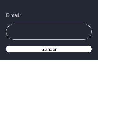
E-mail
Gönder
Menü
Home
Services
About Us
Contact