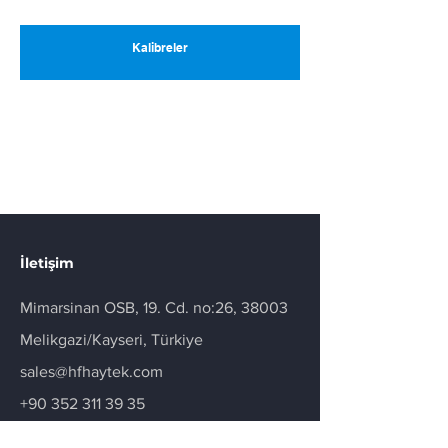
Kalibreler
İletişim
Mimarsinan OSB, 19. Cd. no:26, 38003
Melikgazi/Kayseri, Türkiye
sales@hfhaytek.com
+90 352 311 39 35